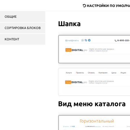
dostavka@mail.ru
НАСТРОЙКИ ПО УМОЛ
ОБЩИЕ
Служба доставки
продук
Шапка
в Москве и области
СОРТИРОВКА БЛОКОВ
КОНТЕНТ
Пицца
Роллы
Салаты
Бургеры
ГЛАВНАЯ
ОБЗОРЫ ПРОДУКЦИИ
СТАТЬИ И ОБЗОРЫ
Вид меню каталога
Горизонтальный