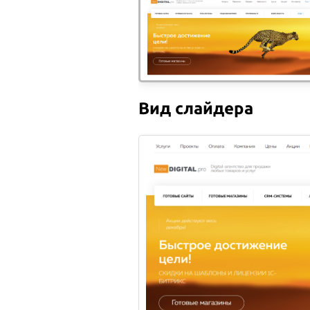
ОБЗОР ЕДА В ИНСТАГРАМЕ
ОБЗ
ЗАСТАВЛЯЕТ ЕСТЬ БОЛЬШЕ
ПОХ
Блогер из Огайо Аманда
Как 
Мейкснер пишет в своем
поку
Вид слайдера
инстаграме о здоровом
этом
образе жиз...