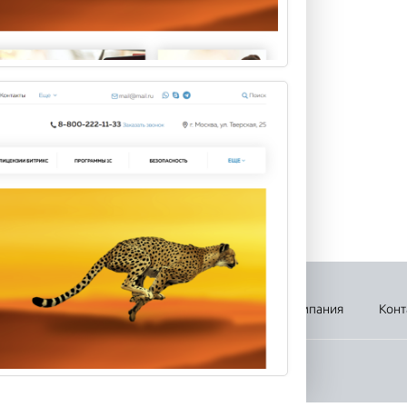
Р БУРГЕР ОТМЕЧАЕТ СВОЙ
Ь РОЖДЕНИЯ!
ургеры и чизбургеры, а
е все остальные виды
еров нельзя назвать зд...
вка
Оплата
Новости
Акции
Компания
Конт