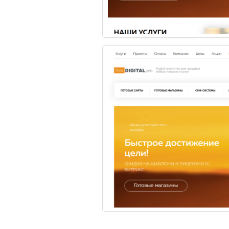
ОБЗОР ТОП ПРОБЛЕМ, КОТОРЫЕ
ОБЗО
ТОРМОЗЯТ СФЕРУ ПИТАНИЯ ...
ДЕН
По прогнозам экспертов
Гамб
сферы ритейла, рост объема
такж
цифровизации в рестора...
бург
1
Доста
2026 © Служба доставки
Все права защищены