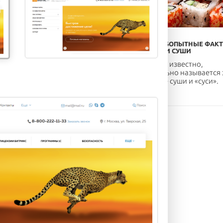
ОР ПОЛЕЗНОЙ ЕДЫ, ЧТОБЫ
ОБЗОР ЛЮБОПЫТНЫЕ ФАК
УДЕТЬ
О РОЛЛАХ И СУШИ
экономить время на
Мало кому известно,
пке и готовке еды и при
но правильно называется 
 питаться вкусно и поле...
продукт не суши и «суси».