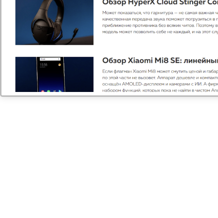
s.ru/bitrix/modules/main/classes/general/virtual_io_filesy
on line
719