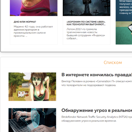
Обзор Еда в инстаграме
заставляет есть больше
Блогер из Огайо Аманда Мейкснер пишет в своем
инстаграме о здоровом образе жизни и питании в том
числе. И на своей странице она решила обратить
внимание на калорийность красивых снимков еды.
Списком
Warning
: mkdir(): Permission denied in
/var/www/www-
root/data/www/dostavka.demo-
s.ru/bitrix/modules/main/classes/general/virtual_io_filesy
on line
719