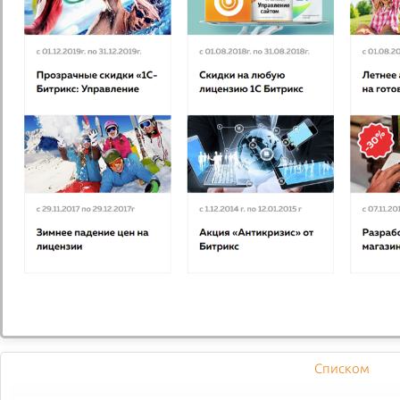
Обзор Любопытные факты
о роллах и суши
Мало кому известно, но правильно называется этот
продукт не суши и «суси».
Warning
: mkdir(): Permission denied in
/var/www/www-
root/data/www/dostavka.demo-
s.ru/bitrix/modules/main/classes/general/virtual_io_filesy
Списком
on line
719