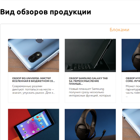
высококалорийных соусов и майонеза.
Вид обзоров продукции
Warning
: mkdir(): Permission denied in
/var/www/www-
Блоками
root/data/www/dostavka.demo-
s.ru/bitrix/modules/main/classes/general/virtual_io_filesy
on line
719