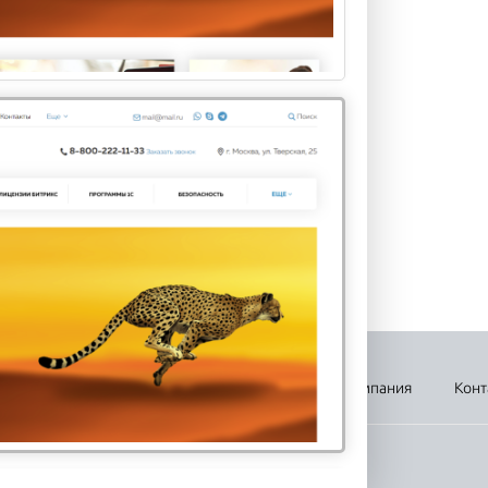
Р БУРГЕР ОТМЕЧАЕТ СВОЙ
Ь РОЖДЕНИЯ!
ургеры и чизбургеры, а
е все остальные виды
еров нельзя назвать зд...
вка
Оплата
Новости
Акции
Компания
Конт