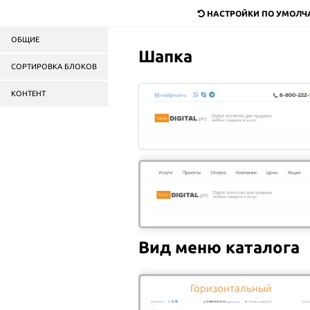
НАСТРОЙКИ ПО УМОЛ
Доставка
Оплата
Компания
Акци
ОБЩИЕ
Шапка
Служба доставки
продук
СОРТИРОВКА БЛОКОВ
в Москве и области
КОНТЕНТ
Пицца
Роллы
Салаты
Бургеры
ГЛАВНАЯ
ОБЗОРЫ ПРОДУКЦИИ
СТАТЬИ И ОБЗОРЫ
Вид меню каталога
Горизонтальный