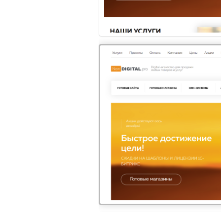
ОБЗОР ТОП ПРОБЛЕМ, КОТОРЫЕ
ОБЗО
ТОРМОЗЯТ СФЕРУ ПИТАНИЯ ...
ДЕН
По прогнозам экспертов
Гамб
сферы ритейла, рост объема
такж
цифровизации в рестора...
бург
1
Доста
2026 © Служба доставки
Все права защищены