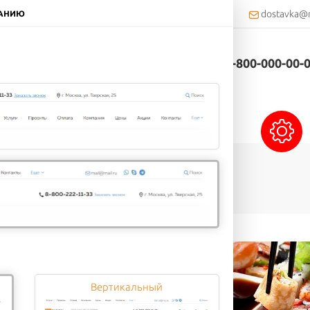
Еще
dostavka@m
ЧАНИЮ
и
Рестораны
Контакты
тов
8-800-000-00-
Сэндвичи
Напитки
Десерты
Вертикальный