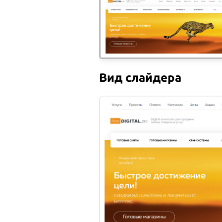
ОБЗОР ЕДА В ИНСТАГРАМЕ
ОБЗ
ЗАСТАВЛЯЕТ ЕСТЬ БОЛЬШЕ
ПОХ
Блогер из Огайо Аманда
Как 
Вид слайдера
Мейкснер пишет в своем
поку
инстаграме о здоровом
этом
образе жиз...