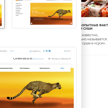
ОР ПОЛЕЗНОЙ ЕДЫ, ЧТОБЫ
ОБЗОР ЛЮБОПЫТНЫЕ ФАК
УДЕТЬ
О РОЛЛАХ И СУШИ
экономить время на
Мало кому известно,
пке и готовке еды и при
но правильно называется 
 питаться вкусно и поле...
продукт не суши и «суси».