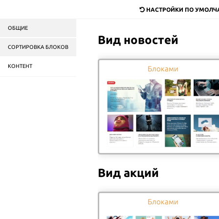
dostavka@mail.ru
НАСТРОЙКИ ПО УМОЛ
ОБЩИЕ
Служба доставки
продук
Вид новостей
в Москве и области
СОРТИРОВКА БЛОКОВ
КОНТЕНТ
Пицца
Роллы
Салаты
Блоками
Бургеры
ГЛАВНАЯ
ОБЗОРЫ ПРОДУКЦИИ
СТАТЬИ И ОБЗОРЫ
Вид акций
Блоками