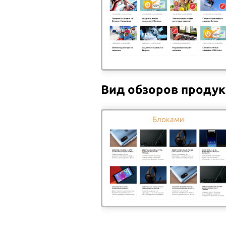
ОБЗОР ЕДА В ИНСТАГРАМЕ
ОБЗ
ЗАСТАВЛЯЕТ ЕСТЬ БОЛЬШЕ
ПОХ
Блогер из Огайо Аманда
Как 
Мейкснер пишет в своем
поку
инстаграме о здоровом
этом
Вид обзоров проду
образе жиз...
Блоками