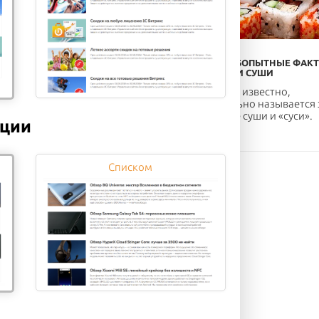
ОР ПОЛЕЗНОЙ ЕДЫ, ЧТОБЫ
ОБЗОР ЛЮБОПЫТНЫЕ ФАК
УДЕТЬ
О РОЛЛАХ И СУШИ
экономить время на
Мало кому известно,
пке и готовке еды и при
но правильно называется 
 питаться вкусно и поле...
продукт не суши и «суси».
кции
Списком