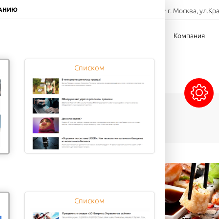
8-800-000-00-00
ЧАНИЮ
г. Москва, ул.Кр
Заказать звонок
тов
Доставка
Оплата
Компания
Списком
Сэндвичи
Напитки
Десерты
Списком