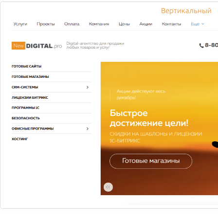
Вертикальный
ОНЛАЙН-СЕРВИСЫ ДОСТАВКИ ЕДЫ УГРОЖАЮТ ФУД-
КОРТАМ
Корабль под названием «фуд-корт» накренился,
предупреждают эксперты рынка. Чер...