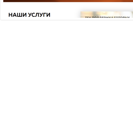
Согласно исследованиям, последние данные
которого приводит The New York Times,...
5 МИФОВ О ДОСТАВКЕ ЕДЫ
В XXI веке доставка еды стала демократичной,
массовой услугой. Но всё ещё существуют
стереотипные представления о дост...