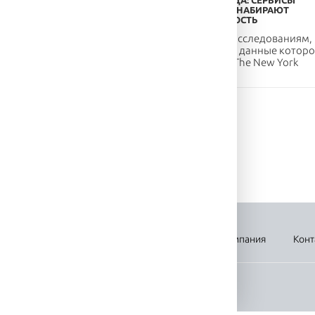
ДУКТЫ С КОЛЛАГЕНОМ:
ОНЛАЙН-ЕДА: СЕРВИСЫ
ЕНИЕ ОТ СТАРОСТИ
ДОСТАВКИ НАБИРАЮТ
ПОПУЛЯРНОСТЬ
аген в наше время —
Согласно исследованиям,
е обсуждаемое средство
последние данные которо
дости. Он содержится
приводит The New York
Times,...
вка
Оплата
Новости
Акции
Компания
Конт