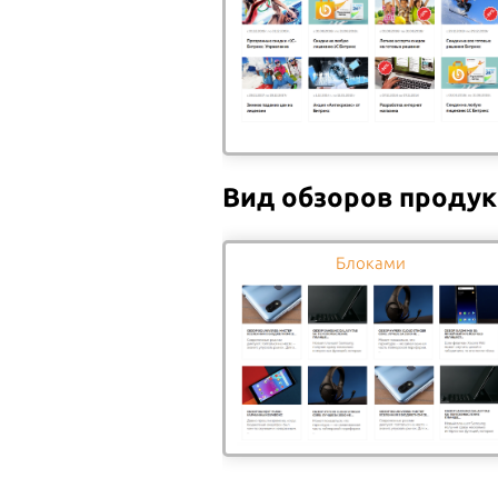
РЕСТОРАНОВ
31.08.2025
Клиенты агрегаторов по доставке
еды и собственных курьерских
служб ресторанов ...
Подробнее
Вид обзоров проду
Блоками