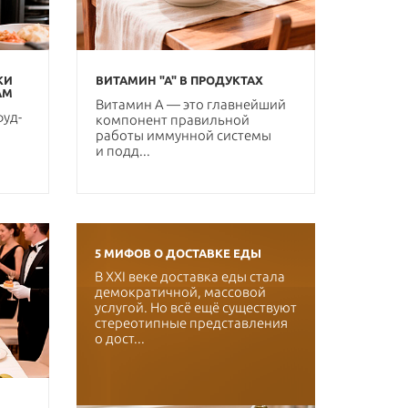
КИ
ВИТАМИН "А" В ПРОДУКТАХ
АМ
Витамин А — это главнейший
фуд-
компонент правильной
работы иммунной системы
и подд...
5 МИФОВ О ДОСТАВКЕ ЕДЫ
В XXI веке доставка еды стала
демократичной, массовой
услугой. Но всё ещё существуют
стереотипные представления
о дост...