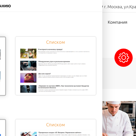
8-800-000-00-00
ЧАНИЮ
г. Москва, ул.Кр
Заказать звонок
тов
Доставка
Оплата
Компания
Списком
Сэндвичи
Напитки
Десерты
Списком