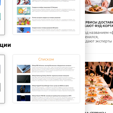
ОНЛАЙН-СЕРВИСЫ ДОСТАВ
ЕДЫ УГРОЖАЮТ ФУД-КОРТ
Корабль под названием «
корт» накренился,
предупреждают эксперты
кции
рынка. Чер...
Списком