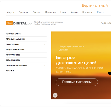
Вертикальный
ОНЛАЙН-СЕРВИСЫ ДОСТАВКИ ЕДЫ УГРОЖАЮТ ФУД-
КОРТАМ
Корабль под названием «фуд-корт» накренился,
предупреждают эксперты рынка. Чер...