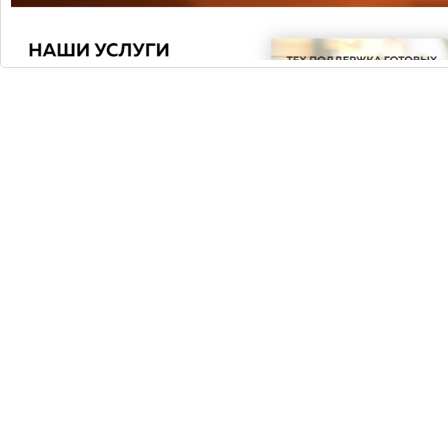
Согласно исследованиям, последние данные
которого приводит The New York Times,...
5 МИФОВ О ДОСТАВКЕ ЕДЫ
В XXI веке доставка еды стала демократичной,
массовой услугой. Но всё ещё существуют
стереотипные представления о дост...