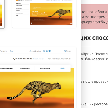
зе товара стоимостью более 10 000 рублей может потребовать
и Вам сообщит наш менеджер. Предоплату внести можно тремя
а наличными в пункте выдачи или наличными курьеру службы д
ь товар одним из следующих спос
той онлайн банк, осуществляющий интернет эквайринг. После 
ницу, где вам необходимо ввести данные вашей банковской 
курьеру
х ресторанах или курьеру при получении заказа после проверк
озе
или онлайн оплате
ь ваш заказ при получении товара в одном из наших ресторан