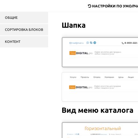
dostavka@mail.ru
НАСТРОЙКИ ПО УМОЛ
ОБЩИЕ
Служба доставки
продук
Шапка
в Москве и области
СОРТИРОВКА БЛОКОВ
КОНТЕНТ
Пицца
Роллы
Салаты
Бургеры
ГЛАВНАЯ
ОПЛАТА
Вид меню каталога
Оплата заказа
Горизонтальный
В каталоге сайта, стоимость товара указана 