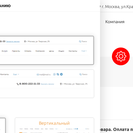
8-800-000-00-00
ЧАНИЮ
г. Москва, ул.Кр
Заказать звонок
тов
Доставка
Оплата
Компания
Сэндвичи
Напитки
Десерты
Вертикальный
в рублях, все налоги включены в стоимость товара. Оплата 