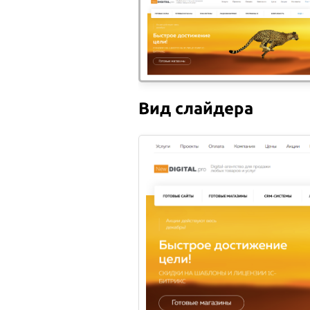
Обращаем ваше внимание, что при зака
100% предоплата. О её необходимост
(безналичный расчет), или предоплат
У нас вы сможете оплатит
Вид слайдера
Вы можете оплатить свой заказ банковской кар
перенаправлены на защищенную платежную стра
Наличными при самовывозе или 
Оплата принимается в российских рублях в наши
Банковской картой
при самовыв
При помощи банковской карты вы можете оплатит