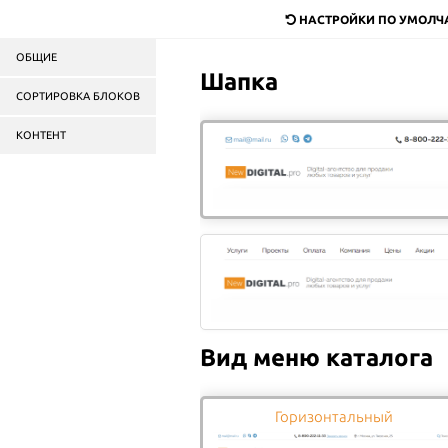
dostavka@mail.ru
НАСТРОЙКИ ПО УМОЛ
ОБЩИЕ
Служба доставки
продук
Шапка
в Москве и области
СОРТИРОВКА БЛОКОВ
КОНТЕНТ
Пицца
Роллы
Салаты
Бургеры
ГЛАВНАЯ
ОПЛАТА
Вид меню каталога
Оплата заказа
Горизонтальный
В каталоге сайта, стоимость товара указана 