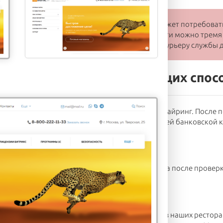
зе товара стоимостью более 10 000 рублей может потребовать
и Вам сообщит наш менеджер. Предоплату внести можно тремя
а наличными в пункте выдачи или наличными курьеру службы д
ь товар одним из следующих спос
той онлайн банк, осуществляющий интернет эквайринг. После 
ницу, где вам необходимо ввести данные вашей банковской 
курьеру
х ресторанах или курьеру при получении заказа после проверк
озе
или онлайн оплате
ь ваш заказ при получении товара в одном из наших ресторан