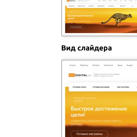
Обращаем ваше внимание, что при зака
100% предоплата. О её необходимост
(безналичный расчет), или предоплат
У нас вы сможете оплатит
Вид слайдера
Вы можете оплатить свой заказ банковской кар
перенаправлены на защищенную платежную стра
Наличными при самовывозе или 
Оплата принимается в российских рублях в наши
Банковской картой
при самовыв
При помощи банковской карты вы можете оплатит