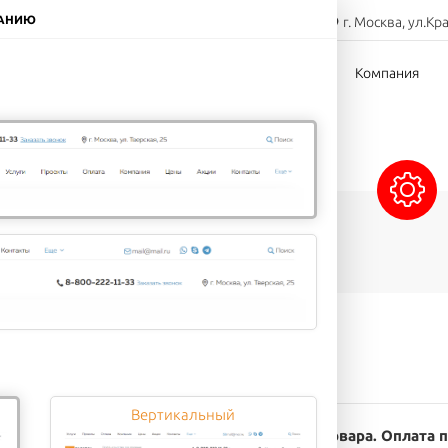
8-800-000-00-00
ЧАНИЮ
г. Москва, ул.Кр
Заказать звонок
тов
Доставка
Оплата
Компания
Сэндвичи
Напитки
Десерты
Вертикальный
в рублях, все налоги включены в стоимость товара. Оплата 