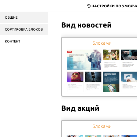
dostavka@mail.ru
НАСТРОЙКИ ПО УМОЛ
ОБЩИЕ
Служба доставки
продук
Вид новостей
в Москве и области
СОРТИРОВКА БЛОКОВ
КОНТЕНТ
Пицца
Роллы
Салаты
Блоками
Бургеры
ГЛАВНАЯ
АВТОРИЗАЦИЯ
Вид акций
Логин:
Пароль:
Блоками