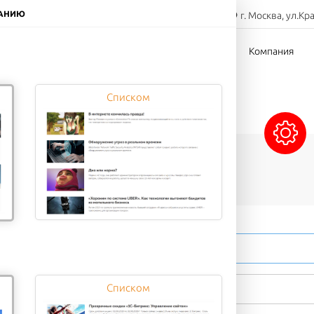
8-800-000-00-00
ЧАНИЮ
г. Москва, ул.Кр
Заказать звонок
тов
Доставка
Оплата
Компания
Списком
Сэндвичи
Напитки
Десерты
Списком