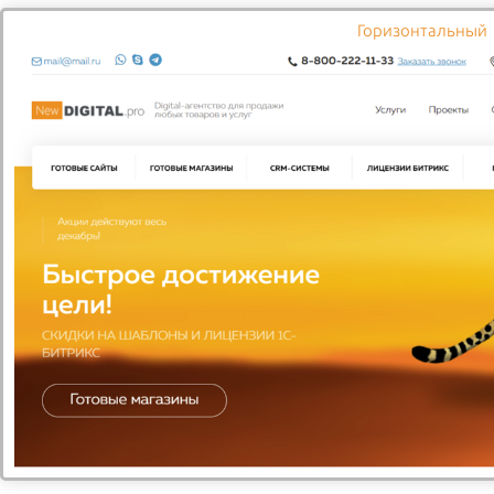
Самовывоз из ресторана
Горизонтальный
Вы можете забрать товар в одном из наших ресторанов.
Когда заказ будет готов, вам придёт уведомление. Вы
просто приходите в один из наших ресторанов,
обращаетесь к сотруднику в кассовой зоне и называете
номер заказа. Забрать заказ может ваш друг или
родственник, который знает номер и имя, на кого он
оформлен.
Курьерская доставка
Заказывайте доставку удобным Вам способом: по
телефону или через сайт. Чтобы сделать заказ через сайт,
добавьте понравившийся товар в корзину, затем
перейдите в соответствующую вкладку и нажмите