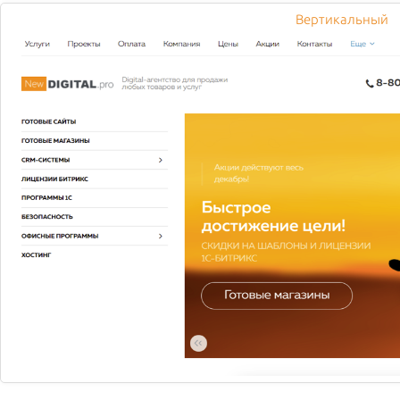
«Оформить». В появившемся окне введите Ваши данные и
Вертикальный
выберите способ оплаты. Получайте заказ на указанный
вами адрес.
Условия доставки по городу:
минимальный заказ товара 300 руб;
при заказе до 500 руб стоимость доставки составит
200 руб;
при заказе на сумму от 1 000 руб доставка
бесплатно;
условия доставки в другой город уточняйте у
оператора.
Доставка к определенному
времени
Выбирайте доставку к “определенному времени”,
получайте заказ минута в минуту. Заказ можно оформить