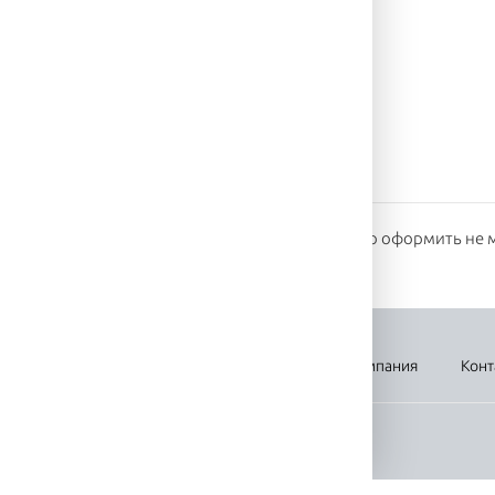
 составит 200 руб;
а бесплатно;
те у оператора.
у времени
 получайте заказ минута в минуту. Заказ можно оформить не м
вка
Оплата
Новости
Акции
Компания
Конт