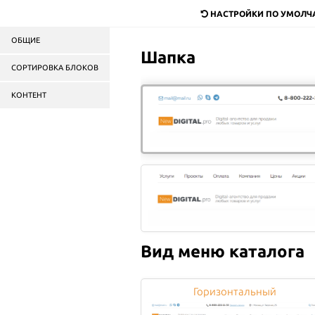
dostavka@mail.ru
НАСТРОЙКИ ПО УМОЛ
ОБЩИЕ
Служба доставки
продук
Шапка
в Москве и области
СОРТИРОВКА БЛОКОВ
КОНТЕНТ
Пицца
Роллы
Салаты
Бургеры
ГЛАВНАЯ
ДОСТАВКА
Вид меню каталога
Мы предлагаем несколько
Горизонтальный
Курьерская доставка;