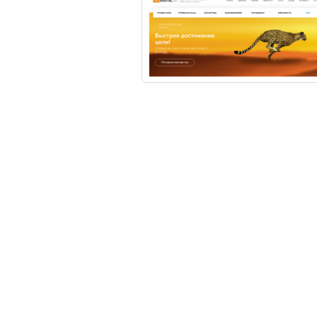
Самовывоз из ресторана;
Доставка к определенному време
Самовывоз из ресторана
Вы можете забрать товар в одном из наших ресто
обращаетесь к сотруднику в кассовой зоне и наз
оформлен.
Курьерская доставка
Заказывайте доставку удобным Вам способом: по 
перейдите в соответствующую вкладку и нажмит
указанный вами адрес.
Условия доставки по городу: