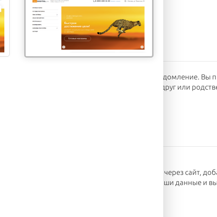
ни.
ранов. Когда заказ будет готов, вам придёт уведомление. Вы 
ываете номер заказа. Забрать заказ может ваш друг или родств
телефону или через сайт. Чтобы сделать заказ через сайт, до
е «Оформить». В появившемся окне введите Ваши данные и вы