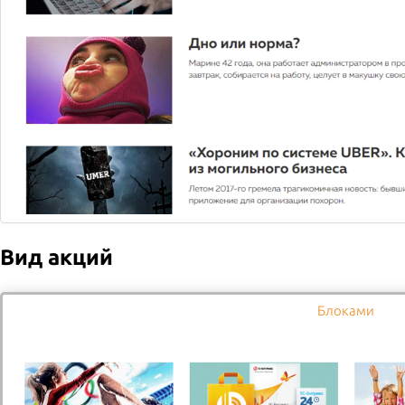
Чеснок увеличивает синтез коллагена за счет серы. Сера
также помогает предотвратить распад коллагеновых
волокон, что полезно и суставам.
Возврат к списку
2026 © Служба доставки
Все права защищены
Вид акций
Доставка
Оплата
Новости
Акции
Компания
Контакты
Блоками