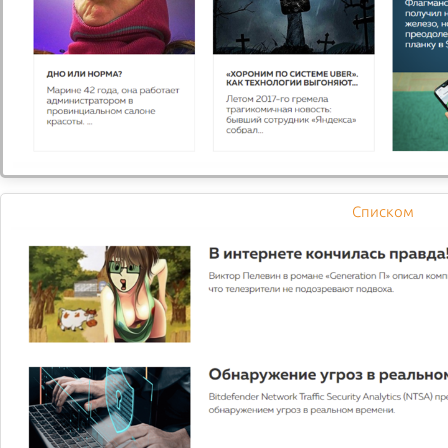
Ягоды
Для производства коллагена и защиты от распада
коллагеновых клеток важен витамин С, являющийся
мощным антиоксидантом. Киви, черника, клубника,
ежевика — все это способствует поддержанию коллагена.
Миндаль и авокадо
Миндаль и авокадо содержат огромное количество
Списком
витамина Е, самого главного антиоксиданта в нашей коже.
Миндаль дополнительно содержит медь, необходимый
минерал для коллагеновых фибрилл.
Омега-3
Рыба — лучший источник омега-3, который
укрепляет клетки. Так как клетки кожи окружены жировой
мембраной, они требуют поддержания полезных жиров.
Лучшая рыба для выработки коллагена — тунец и лосось.
Чеснок