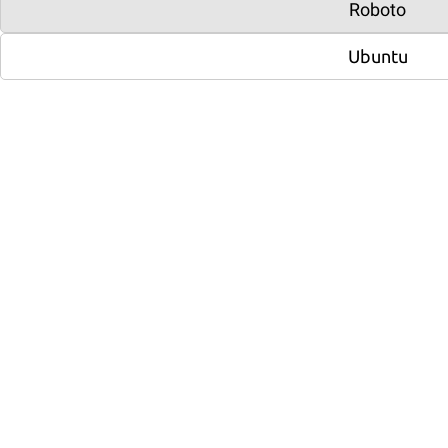
Roboto
E-mail
mail@mail.ru
Ubuntu
Режим работы
с 09:00 до 22:00
загрузка карты...