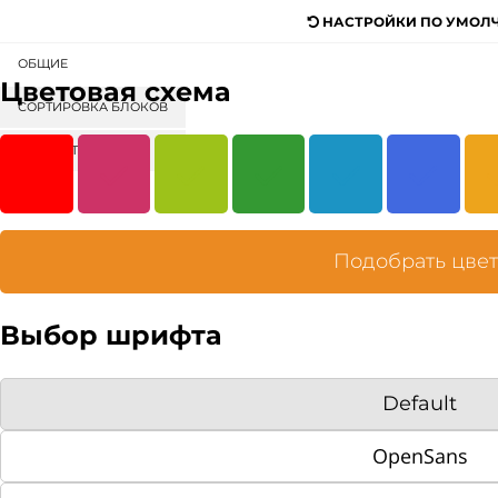
НАСТРОЙКИ ПО УМОЛ
ОБЩИЕ
Цветовая схема
Пицца
Роллы
Салаты
Бургеры
Сэндвичи
СОРТИРОВКА БЛОКОВ
КОНТЕНТ
ГЛАВНАЯ
О НАС
РЕКВИЗИТЫ КОМПАНИИ
Подобрать цве
ИСТОРИЯ
Выбор шрифта
ЛИЦЕНЗИИ И СЕРТИФИКАТЫ
ПАРТНЁРЫ
Default
ОТЗЫВЫ КЛИЕНТОВ
OpenSans
РЕКВИЗИТЫ