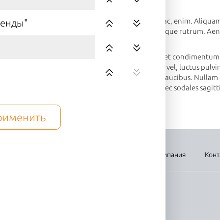
e eleifend tellus.
eo ligula, porttitor eu, consequat vitae, eleifend ac, enim. Aliquam
ренды"
Phasellus viverra nulla ut metus varius laoreet. Quisque rutrum. Aen
r ullamcorper ultricies nisi.
t dui. Etiam rhoncus. Maecenas tempus, tellus eget condimentum 
ing sem neque sed ipsum. Nam quam nunc, blandit vel, luctus pulvin
t tempus. Donec vitae sapien ut libero venenatis faucibus. Nullam q
nt. Duis leo. Sed fringilla mauris sit amet nibh. Donec sodales sag
 augue velit cursus nunc,
рименить
вка
Оплата
Новости
Акции
Компания
Конт