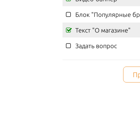
vulputat
ОТЗЫВЫ КЛИЕНТОВ
Aenean l
Блок "Популярные б
tellus. 
РЕКВИЗИТЫ
Curabitu
Текст "О магазине"
ПОЛИТИКА КОНФИДЕНЦИАЛЬНОСТИ
Nam ege
adipisc
Задать вопрос
tincidun
tincidu
sodales,
П
Доста
2026 © Служба доставки
Все права защищены