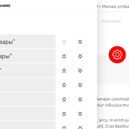
8-800-000-00-00
ЧАНИЮ
г. Москва, ул.Кр
Заказать звонок
тов
Доставка
Оплата
Компания
Сэндвичи
Напитки
Десерты
вары"
ары"
"
ЛЬНОСТИ
psum dolor sit amet, consectetuer adipiscing elit. Aenean commodo
 penatibus et magnis dis parturient montes, nascetur ridiculus mus.
 quis, sem. Nulla consequat massa quis enim.
de justo, fringilla vel, aliquet nec, vulputate eget, arcu. In enim ju
dictum felis eu pede mollis pretium. Integer tincidunt. Cras dapi