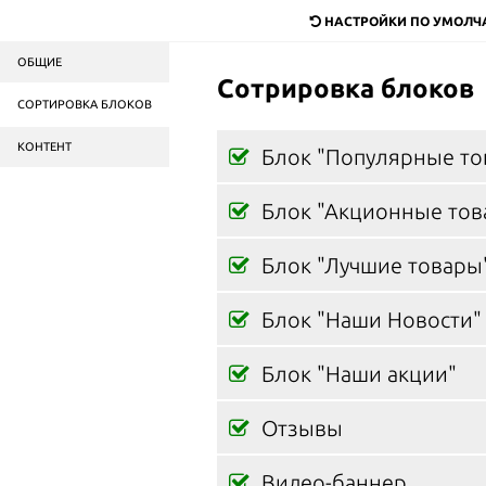
dostavka@mail.ru
НАСТРОЙКИ ПО УМОЛ
ОБЩИЕ
Служба доставки
продук
Сотрировка блоков
в Москве и области
СОРТИРОВКА БЛОКОВ
КОНТЕНТ
Пицца
Роллы
Салаты
Бургеры
Блок "Популярные то
Блок "Акционные тов
ГЛАВНАЯ
О НАС
Блок "Лучшие товары
ПОЛИТИКА КОНФИДЕНЦИА
Блок "Наши Новости"
Блок "Наши акции"
Lorem i
ИСТОРИЯ
natoque
pretium
Отзывы
ЛИЦЕНЗИИ И СЕРТИФИКАТЫ
Donec pe
ПАРТНЁРЫ
Nullam 
Видео-баннер