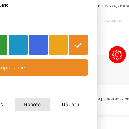
8-800-000-00-00
АНИЮ
г. Москва, ул.Кр
Заказать звонок
в
Доставка
Оплата
Компания
Сэндвичи
Напитки
Десерты
брать цвет
око оцениваем вклад каждого участника рынка в развитие отр
s
Roboto
Ubuntu
ничество с нашими партнёрами.