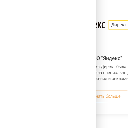
ООО "1С Битрикс"
ООО "Яндекс"
офессиональная система
Яндекс Директ была
правления веб-проектами
разработана специально 
продвижения и рекла
Узнать больше
Узнать больше