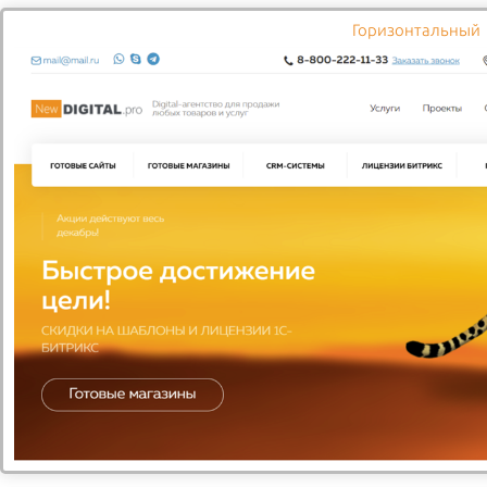
ПОЛИТИКА КОНФИДЕНЦИАЛЬНОСТИ
Горизонтальный
В 1899 году Франц Клёкнер создал в Кельне компанию
для производства переключателей. К этому времени в
Кельне уже существовала фирма Felten & Guilleaume
(Фелтен & Гиём), созданная в 1874 году. С тех пор обе
компании активно развивались. В 1998 году эти фирмы,
чьи продукты отлично дополняли друг друга,
объединились в компанию Moeller. Увеличились оборот и
число работников, расширился предлагаемый
ассортимент. Moeller – это современные технические
решения для жителей всего мира.
1899
Франц Клёкнер основывает компанию по производству
коммутационной аппаратуры в Кельне (Германия).
Вновь созданная компания производит ручные
пускатели повышенной безопасности для применения