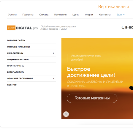
в устройствах постоянного тока.
Вертикальный
1910
Гейн Моэллер приходит в компанию в 1911 году и
затем становится ее главным инженером и
генеральным директором.
Гейн Моэллер преуспевает в развитии производства
первого в мире трехфазного масляного контактора –
революционного технического новшества.
1920
Близость к потребителям продукции достигается
благодаря децентрализации системы продаж. На
производственных мощностях компании внедряется
конвейерная линия.