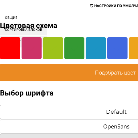
НАСТРОЙКИ ПО УМОЛЧ
ОБЩИЕ
Цветовая схема
Пицца
Роллы
Салаты
Бургеры
Сэндвичи
СОРТИРОВКА БЛОКОВ
КОНТЕНТ
ГЛАВНАЯ
АКЦИИ
НАШИ АКЦИИ
Подобрать цвет
-30%
Выбор шрифта
Default
OpenSans