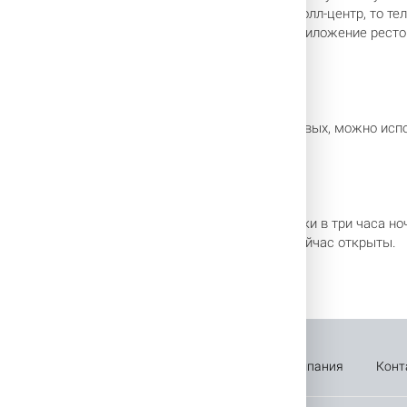
 мобильного приложения. Если предпочитаете колл-центр, то тел
ов ресторанов, а использовать только сайт и приложение ресто
три часа
помощь, опять же, готов прийти интернет. Во-первых, можно исп
доставить вам любимую пиццу, суши или шашлыки в три часа ноч
и на сайт: вы сразу увидите, какие рестораны сейчас открыты.
вка
Оплата
Новости
Акции
Компания
Конт