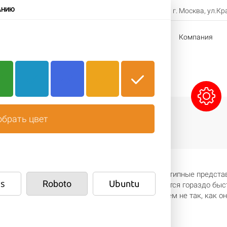
8-800-000-00-00
АНИЮ
г. Москва, ул.Кр
Заказать звонок
в
Доставка
Оплата
Компания
Сэндвичи
Напитки
Десерты
брать цвет
ассовой услугой. Но всё ещё существуют стереотипные предста
s
Roboto
Ubuntu
и актуальность. Сервисы доставки еды развиваются гораздо бы
 услугой, с удивлением понимает, что всё совсем не так, как 