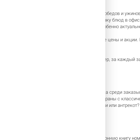
ь еду – это «шикануть». На самом деле доставка обедов и ужино
кой конкуренции предлагают бесплатную доставку блюд в офис и
бочего дня, когда навалилась усталость, это особенно актуальн
 сможете найти выгодные предложения, низкие цены и акции. Н
ане поблизости! Заказывайте – привезут.
льные возможности бонусных программ. Например, за каждый за
ерии или ресторане вы сделали заказ.
, и салаты, и десерты. Наиболее популярные блюда среди заказы
Но предложения по доставке предлагают и рестораны с классиче
Хотите солянки, борща или харчо? Будете спагетти или антрекот
елефона сервиса доставки
ую макулатуру? Не нужно даже забивать телефонную книгу номе